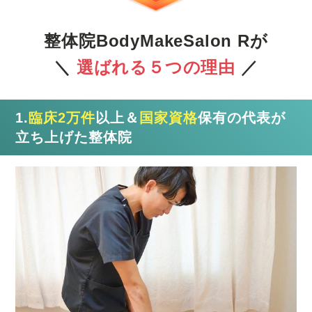
整体院BodyMakeSalon Rが
＼
選ばれる５つの理由
／
1.
臨床2万件
以上＆
国家資格
保有の代表が
立ち上げた整体院