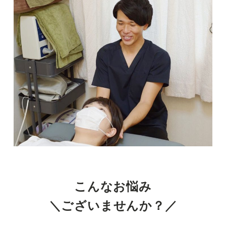
ら
整
体
院
BodyMakeSalon
R
こんなお悩み
＼ございませんか？／