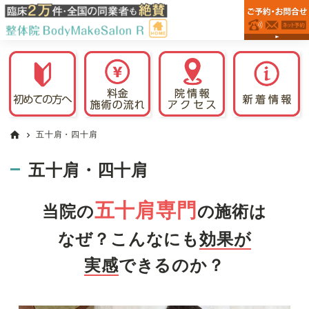
佐
Skip
Skip
Skip
佐
倉
to
to
to
倉
市
primary
main
primary
市
の
navigation
content
sidebar
整
で
体
腰
院
痛・
な
肩
ら
整
こ
五十肩・四十肩
home
chevron_right
体
り・
院
頭
五十肩・四十肩
BodyMakeSalon
痛・
R
め
五十肩専門
当院の
の施術は
ま
い
なぜ？こんなにも
効果が
の
実感
できるのか？
改
善
な