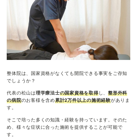
整体院は、国家資格がなくても開院できる事実をご存知
でしょうか？
代表の松山は
理学療法士
の国家資格を取得
し、
整形外科
の病院
のお客様を含め
累計2万件以上の施術経験
がありま
す。
そこで培った多くの知識・経験を持っています。そのた
め、様々な症状に合った施術を提供することが可能で
す。