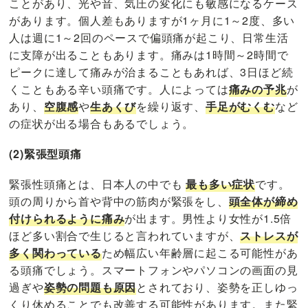
ことがあり、光や音、気圧の変化にも敏感になるケース
があります。個人差もありますが1ヶ月に1～2度、多い
人は週に1～2回のペースで偏頭痛が起こり、日常生活
に支障が出ることもあります。痛みは1時間～2時間で
ピークに達して痛みが治まることもあれば、3日ほど続
くこともある辛い頭痛です。人によっては
痛みの予兆
が
あり、
空腹感
や
生あくび
を繰り返す、
手足がむくむ
など
の症状が出る場合もあるでしょう。
(2)緊張型頭痛
緊張性頭痛とは、日本人の中でも
最も多い症状
です。
頭の周りから首や背中の筋肉が緊張をし、
頭全体が締め
付けられるように痛み
が出ます。男性より女性が1.5倍
ほど多い割合で生じると言われていますが、
ストレスが
多く関わっている
ため幅広い年齢層に起こる可能性があ
る頭痛でしょう。スマートフォンやパソコンの画面の見
過ぎや
姿勢の問題も原因
とされており、姿勢を正しゆっ
くり休めることでも改善する可能性があります。また緊