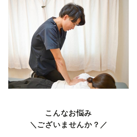
ら
整
体
院
BodyMakeSalon
R
こんなお悩み
＼ございませんか？／