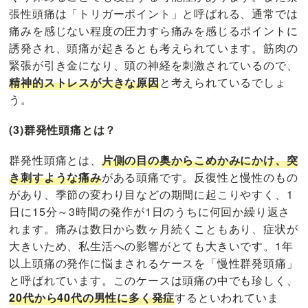
張性頭痛は「トリガーポイント」と呼ばれる、通常では
痛みを感じない程度の圧力すら痛みを感じるポイントに
誘発され、頭痛が起きるとも考えられています。筋肉の
緊張が引き金になり、頭の神経を刺激されているので、
精神的ストレスが大きな原因
と考えられているでしょ
う。
(3)群発性頭痛とは？
群発性頭痛とは、
片側の目の奥からこめかみにかけ、突
き刺すような痛み
がある頭痛です。反復性と慢性のもの
があり、季節の変わり目などの期間に起こりやすく、1
日に15分～3時間の発作が1日のうちに何回か繰り返さ
れます。痛みは数日から数ヶ月続くこともあり、症状が
大きいため、私生活への影響がとても大きいです。1年
以上頭痛の発作に悩まされるケースを「慢性群発頭痛」
と呼ばれています。このケースは頭痛の中でも珍しく、
20代から40代の男性に多く発症
するといわれていま