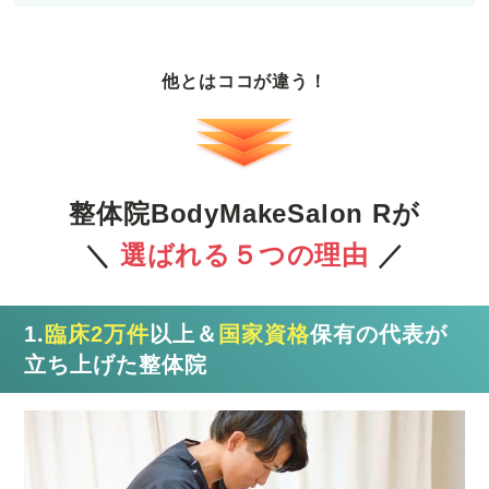
他とはココが違う！
整体院BodyMakeSalon Rが
＼
選ばれる５つの理由
／
1.
臨床2万件
以上＆
国家資格
保有の代表が
立ち上げた整体院