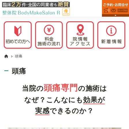
佐
Skip
Skip
Skip
佐
倉
to
to
to
倉
市
primary
main
primary
市
の
navigation
content
sidebar
整
で
体
腰
院
痛・
な
肩
ら
整
こ
頭痛
home
chevron_right
体
り・
院
頭
頭痛
BodyMakeSalon
痛・
R
め
頭痛専門
当院の
の施術は
ま
い
なぜ？こんなにも
効果が
の
実感
できるのか？
改
善
な