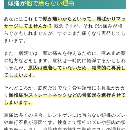
頭痛が
他で治らない理由
あなたはこれまで
頭が痛いからといって、頭ばかりマッ
サージしてませんか？
残念ですが、それでは痛みが和
らぐかもしれませんが、すぐにまた痛くなり再発してし
まいます。
また、病院では、頭の痛みを抑えるために、痛み止め薬
の処方などをします。症状は一時的に軽減するかもしれ
ませんが、
原因は改善していないため、結果的に再発し
てしまいます
。
それどころか、筋肉だけでなく骨や頚椎にも負担がかか
り
頚椎症やストレートネックなどの骨変形を進行させて
しまいます。
頭痛は多くの場合、レントゲンには写らない頸椎のズレ
や血行不良が原因です。検査にて頸椎のズレや筋肉の状
態をチェックし、当院独自の施術で頸椎のズレの調整や