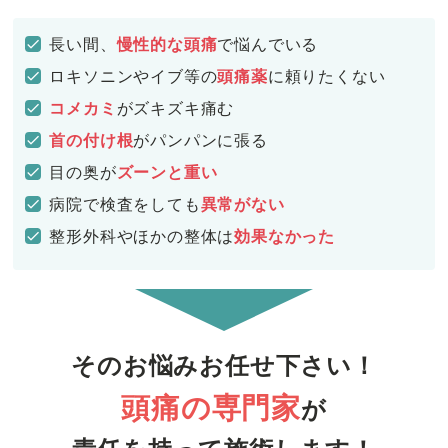
長い間、
慢性的な頭痛
で悩んでいる
ロキソニンやイブ等の
頭痛薬
に頼りたくない
コメカミ
がズキズキ痛む
首の付け根
がパンパンに張る
目の奥が
ズーンと重い
病院で検査をしても
異常がない
整形外科やほかの整体は
効果なかった
そのお悩みお任せ下さい！
頭痛の専門家
が